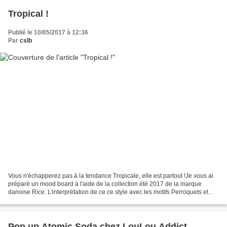
Tropical !
Publié le 10/05/2017 à 12:36
Par
cslb
Vous n'échapperez pas à la tendance Tropicale, elle est partout !Je vous ai
préparé un mood board à l'aide de la collection été 2017 de la marque
danoise Rice. L'interprétation de ce ce style avec les motifs Perroquets et
Ananas est parfaitement réussie....
Pop up Atomic Soda chez LouLou Addict