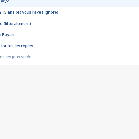
 DayZ
 a 13 ans (et vous l'avez ignoré)
e (littéralement)
im Rayan
 toutes les règles
s les jeux vidéo
us choquant de Rockstar ? - Le scandale BULLY
e plus moche de Steam
du RÊVE tourne au CAUCHEMAR
pendant 8 heures
it… à tort
umiliés par un jeu vidéo
ire - Final Fantasy 8