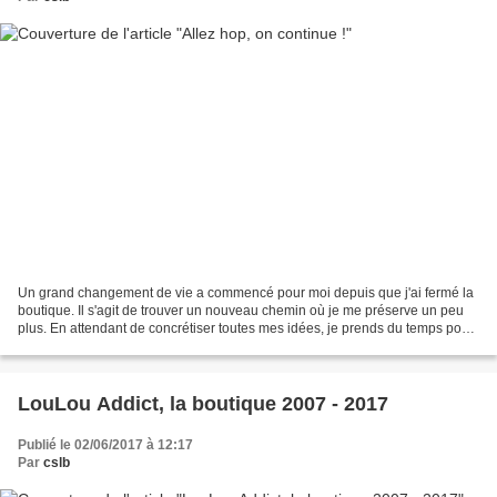
Un grand changement de vie a commencé pour moi depuis que j'ai fermé la
boutique. Il s'agit de trouver un nouveau chemin où je me préserve un peu
plus. En attendant de concrétiser toutes mes idées, je prends du temps pour
souffler un peu, cuisiner des...
LouLou Addict, la boutique 2007 - 2017
Publié le 02/06/2017 à 12:17
Par
cslb