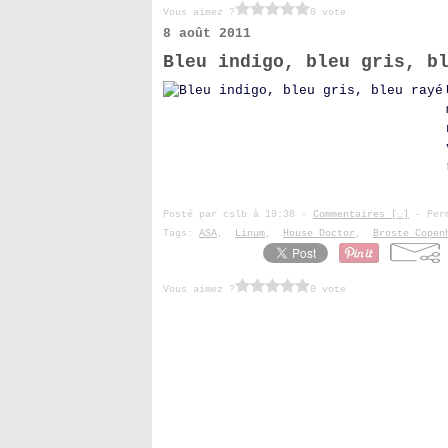
Vous aimez ?
0 vote
8 août 2011
Bleu indigo, bleu gris, b
Posté par cslb à 19:38 -
Commentaires [
…
]
- Perm
Tags:
ASA
,
Linum
,
House Doctor
,
Broste Copen
Vous aimez ?
0 vote