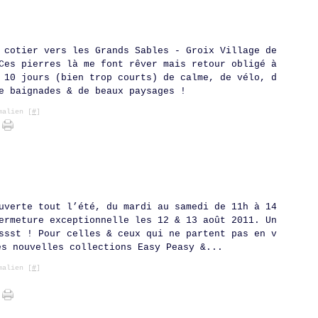
 cotier vers les Grands Sables - Groix Village de
Ces pierres là me font rêver mais retour obligé à
 10 jours (bien trop courts) de calme, de vélo, d
e baignades & de beaux paysages !
alien [
#
]
uverte tout l’été, du mardi au samedi de 11h à 14
ermeture exceptionnelle les 12 & 13 août 2011. Un
ssst ! Pour celles & ceux qui ne partent pas en v
es nouvelles collections Easy Peasy &...
alien [
#
]