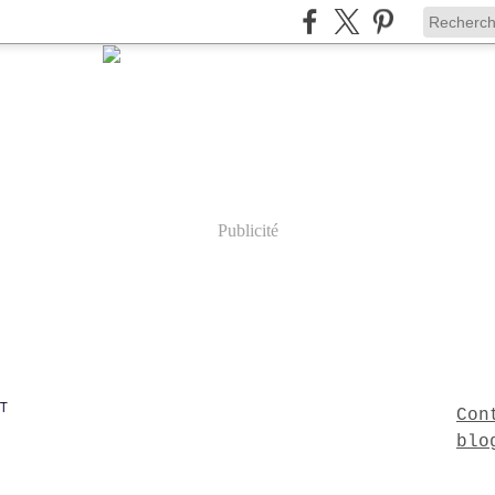
Publicité
T
Con
blo