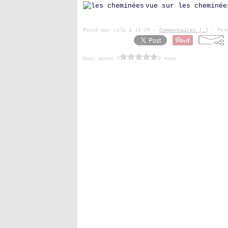
vue sur les cheminée
Posté par cslb à 12:29 -
Commentaires [
…
]
- Perm
Vous aimez ?
0 vote