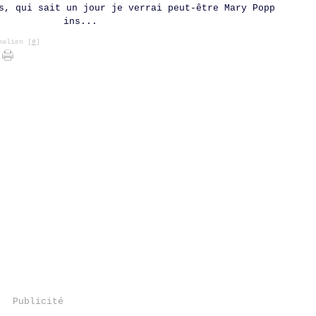
s, qui sait un jour je verrai peut-être Mary Popp
ins...
alien [
#
]
Publicité