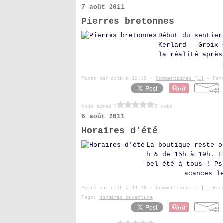
7 août 2011
Pierres bretonnes
Début du sentier
Kerlard - Groix 
la réalité après
Posté par cslb à 12:36 -
Commentaires [
…
]
- Perm
Vous aimez ?
0 vote
6 août 2011
Horaires d'été
La boutique reste o
h & de 15h à 19h. F
bel été à tous ! Ps
acances l
Posté par cslb à 11:46 -
Commentaires [
…
]
- Perm
Tags:
horaires ouverture