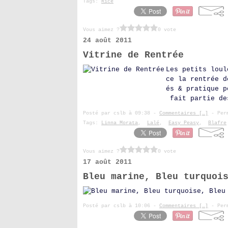
Tags:
Rice
Vous aimez ?
0 vote
24 août 2011
Vitrine de Rentrée
Les petits loul
ce la rentrée d
és & pratique p
fait partie de
Posté par cslb à 09:38 -
Commentaires [
…
]
- Perm
Tags:
Linna Morata
,
Lalé
,
Easy Peasy
,
Blafre
Vous aimez ?
0 vote
17 août 2011
Bleu marine, Bleu turquoi
Posté par cslb à 10:06 -
Commentaires [
…
]
- Perm