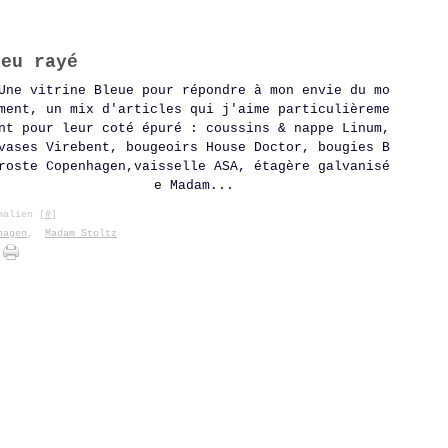
leu rayé
Une vitrine Bleue pour répondre à mon envie du mo
ment, un mix d'articles qui j'aime particulièreme
nt pour leur coté épuré : coussins & nappe Linum,
vases Virebent, bougeoirs House Doctor, bougies B
roste Copenhagen,vaisselle ASA, étagère galvanisé
e Madam...
alien [
#
]
hagen
,
Madam Stoltz