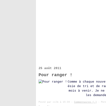
25 août 2011
Pour ranger !
Comme à chaque nouve
ésie de tri et de ra
mois à venir. Je ne
les demand
Posté par cslb à 15:34 -
Commentaires [
…
]
- Perm