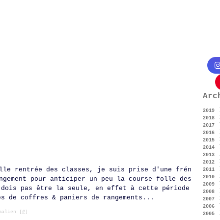
Arc
2019
2018
Ju
2017
Fé
2016
Oc
2015
Ju
Dé
2014
Ma
No
Dé
2013
Av
Oc
No
Dé
2012
Ma
Se
Oc
No
Dé
lle rentrée des classes, je suis prise d'une frén
2011
Fé
Ju
Se
Oc
No
Dé
2010
Ja
Ma
Ju
Se
Oc
No
Dé
ngement pour anticiper un peu la course folle des
2009
Ma
Ju
Ao
Se
Oc
No
Dé
 dois pas être la seule, en effet à cette période
2008
Fé
Ma
Ju
Ao
Se
Oc
No
Dé
es de coffres & paniers de rangements...
2007
Ja
Av
Ju
Ju
Ao
Se
Oc
No
Dé
2006
Ma
Ma
Ju
Ju
Ao
Se
Oc
No
Dé
alien [
#
]
2005
Fé
Av
Ma
Ju
Ju
Ao
Se
Oc
No
Dé