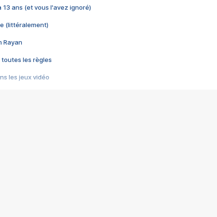
 a 13 ans (et vous l'avez ignoré)
e (littéralement)
im Rayan
 toutes les règles
s les jeux vidéo
us choquant de Rockstar ? - Le scandale BULLY
e plus moche de Steam
du RÊVE tourne au CAUCHEMAR
pendant 8 heures
it… à tort
umiliés par un jeu vidéo
ire - Final Fantasy 8
ti un empire - Age of Empires