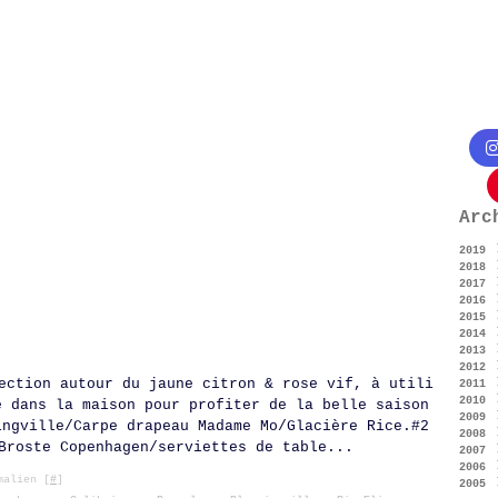
Arc
2019
2018
Ju
2017
Fé
2016
Oc
2015
Ju
Dé
2014
Ma
No
Dé
2013
Av
Oc
No
Dé
2012
Ma
Se
Oc
No
Dé
ection autour du jaune citron & rose vif, à utili
2011
Fé
Ju
Se
Oc
No
Dé
2010
Ja
Ma
Ju
Se
Oc
No
Dé
e dans la maison pour profiter de la belle saison
2009
Ma
Ju
Ao
Se
Oc
No
Dé
ingville/Carpe drapeau Madame Mo/Glacière Rice.#2
2008
Fé
Ma
Ju
Ao
Se
Oc
No
Dé
Broste Copenhagen/serviettes de table...
2007
Ja
Av
Ju
Ju
Ao
Se
Oc
No
Dé
2006
Ma
Ma
Ju
Ju
Ao
Se
Oc
No
Dé
alien [
#
]
2005
Fé
Av
Ma
Ju
Ju
Ao
Se
Oc
No
Dé