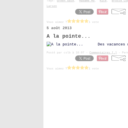
Tags:
Green Gate
,
Madame Mo
,
Rice
,
Broste Co
Larsen
Vous aimez ?
1 vote
5 août 2013
A la pointe...
Des vacances 
Posté par cslb à 16:07 -
Commentaires [
…
]
- Perm
Vous aimez ?
1 vote