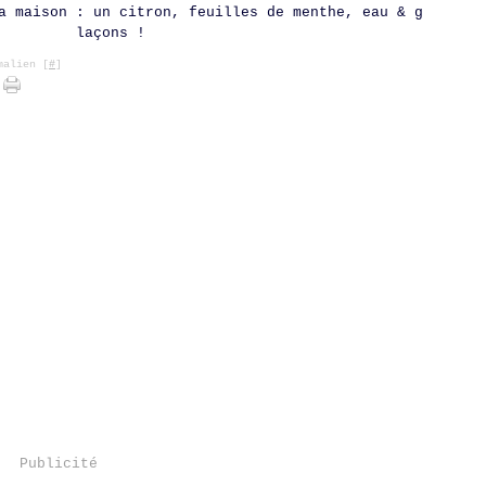
a maison : un citron, feuilles de menthe, eau & g
laçons !
alien [
#
]
Publicité