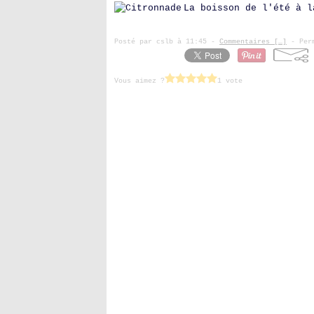
La boisson de l'été à l
Posté par cslb à 11:45 -
Commentaires [
…
]
- Perm
Vous aimez ?
1 vote