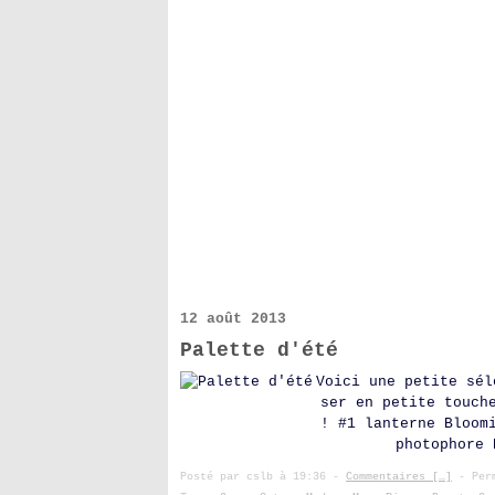
12 août 2013
Palette d'été
Voici une petite sél
ser en petite touch
! #1 lanterne Bloom
photophore 
Posté par cslb à 19:36 -
Commentaires [
…
]
- Perm