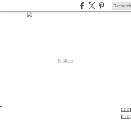
Publicité
T
Con
blo