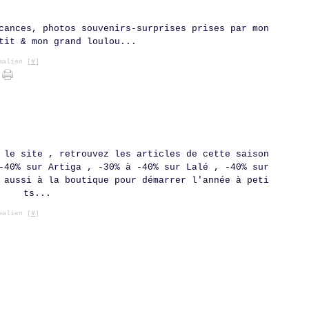
cances, photos souvenirs-surprises prises par mon
tit & mon grand loulou...
alien [
#
]
 le site , retrouvez les articles de cette saison
-40% sur Artiga , -30% à -40% sur Lalé , -40% sur
 aussi à la boutique pour démarrer l'année à peti
ts...
alien [
#
]