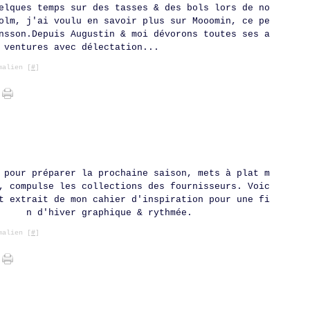
Ja
Ma
Av
Ma
Ju
Ju
Ao
Se
Oc
No
Dé
elques temps sur des tasses & des bols lors de no
Fé
Ma
Av
Ma
Ju
Ju
Ao
Se
Oc
No
olm, j'ai voulu en savoir plus sur Mooomin, ce pe
Ja
Fé
Ma
Av
Ma
Ju
Ju
Ao
Se
Oc
nsson.Depuis Augustin & moi dévorons toutes ses a
Ja
Fé
Ma
Av
Ma
Ju
Ju
Ao
Se
Ja
Fé
Ma
Av
Ma
Ju
Ju
Ao
ventures avec délectation...
Ja
Fé
Ma
Av
Ma
Ju
Ja
Fé
Ma
Av
Ma
alien [
#
]
Ja
Fé
Ma
Av
Ja
Fé
Ma
Ja
Fé
Ja
 pour préparer la prochaine saison, mets à plat m
, compulse les collections des fournisseurs. Voic
t extrait de mon cahier d'inspiration pour une fi
n d'hiver graphique & rythmée.
alien [
#
]