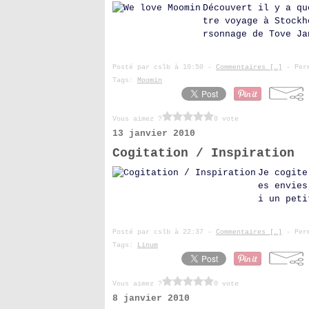
Découvert il y a qu
tre voyage à Stockh
rsonnage de Tove Ja
Posté par cslb à 10:50 -
Commentaires [
…
]
- Perm
Tags:
Moomin
Vous aimez ?
0 vote
13 janvier 2010
Cogitation / Inspiration
Je cogite
es envies
i un peti
Posté par cslb à 22:37 -
Commentaires [
…
]
- Perm
Tags:
Linum
Vous aimez ?
0 vote
8 janvier 2010