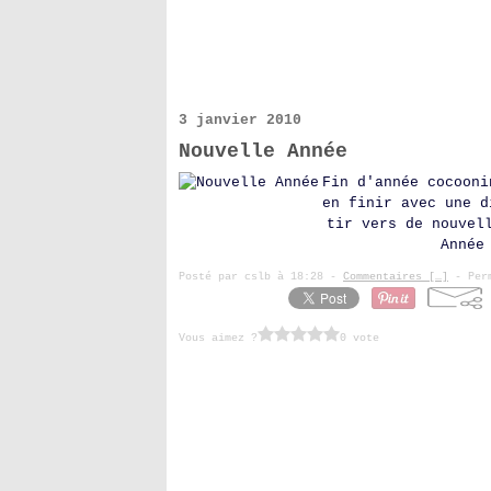
3 janvier 2010
Nouvelle Année
Fin d'année cocooni
en finir avec une d
tir vers de nouvel
Année
Posté par cslb à 18:28 -
Commentaires [
…
]
- Perm
Vous aimez ?
0 vote