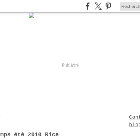
Publicité
T
Con
blo
emps été 2010 Rice