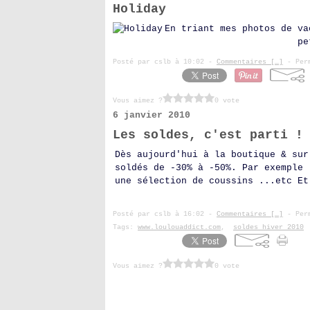
Holiday
En triant mes photos de va
pe
Posté par cslb à 10:02 -
Commentaires [
…
]
- Perm
Vous aimez ?
0 vote
6 janvier 2010
Les soldes, c'est parti !
Dès aujourd'hui à la boutique & sur
soldés de -30% à -50%. Par exemple 
une sélection de coussins ...etc Et
Posté par cslb à 16:02 -
Commentaires [
…
]
- Perm
Tags:
www.loulouaddict.com
,
soldes hiver 2010
Vous aimez ?
0 vote