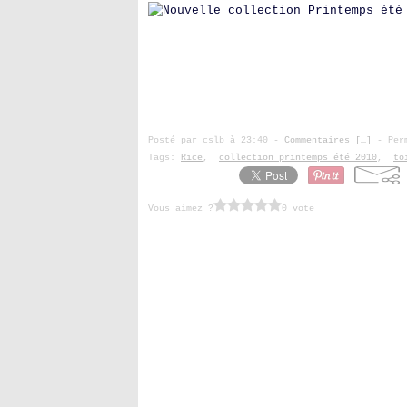
Posté par cslb à 23:40 -
Commentaires [
…
]
- Perm
Tags:
Rice
,
collection printemps été 2010
,
to
Vous aimez ?
0 vote