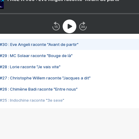
#30 : Eve Angeli raconte "Avant de partir"
#29 : MC Solaar raconte "Bouge de là"
28 : Lorie raconte "Je vais vite"
#27 : Christophe Willem raconte "Jacques a dit"
#26 : Chimène Badi raconte "Entre nous"
#25 : Indochine raconte "3e sexe"
#24 : Zaho raconte "C'est chelou"
#23 : Patrick Bruel raconte "Au café des délices"
#22 : Kyo raconte "Le chemin"