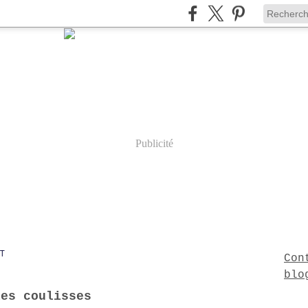
Publicité
T
Con
blo
les coulisses