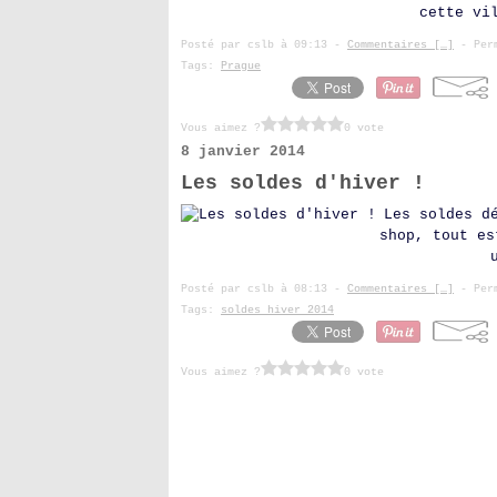
cette vi
Posté par cslb à 09:13 -
Commentaires [
…
]
- Perm
Tags:
Prague
Vous aimez ?
0 vote
8 janvier 2014
Les soldes d'hiver !
Les soldes d
shop, tout es
Posté par cslb à 08:13 -
Commentaires [
…
]
- Perm
Tags:
soldes hiver 2014
Vous aimez ?
0 vote