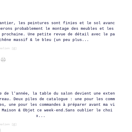
antier, les peintures sont finies et le sol avanc
uerons probablement le montage des meubles et les
 prochaine. Une petite revue de détail avec le pa
chêne massif & le bleu (un peu plus...
alien [
#
]
e de l'année, la table du salon devient une exten
reau. Deux piles de catalogue : une pour les comm
es, une pour les commandes à préparer avant ma vi
 Maison & Objet ce week-end.Sans oublier le choi
x...
alien [
#
]
5