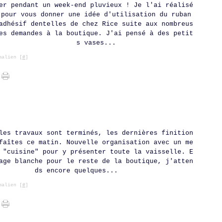
Ja
Ma
Av
Ma
Ju
Ju
Ao
Se
Oc
No
Dé
er pendant un week-end pluvieux ! Je l'ai réalisé
Fé
Ma
Av
Ma
Ju
Ju
Ao
Se
Oc
No
pour vous donner une idée d'utilisation du ruban
Ja
Fé
Ma
Av
Ma
Ju
Ju
Ao
Se
Oc
adhésif dentelles de chez Rice suite aux nombreus
Ja
Fé
Ma
Av
Ma
Ju
Ju
Ao
Se
Ja
Fé
Ma
Av
Ma
Ju
Ju
Ao
es demandes à la boutique. J'ai pensé à des petit
Ja
Fé
Ma
Av
Ma
Ju
s vases...
Ja
Fé
Ma
Av
Ma
Ja
Fé
Ma
Av
alien [
#
]
Ja
Fé
Ma
Ja
Fé
Ja
les travaux sont terminés, les dernières finition
faîtes ce matin. Nouvelle organisation avec un me
 "cuisine" pour y présenter toute la vaisselle. E
age blanche pour le reste de la boutique, j'atten
ds encore quelques...
alien [
#
]