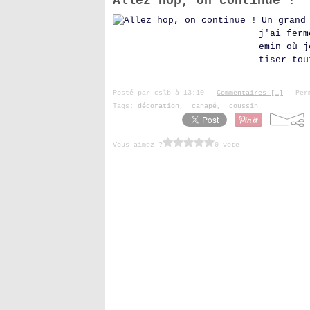
Allez hop, on continue !
Un grand
j'ai ferm
emin où j
tiser tou
Posté par cslb à 13:10 -
Commentaires [
…
]
- Perm
Tags:
décoration
,
canapé
,
coussin
Vous aimez ?
0 vote