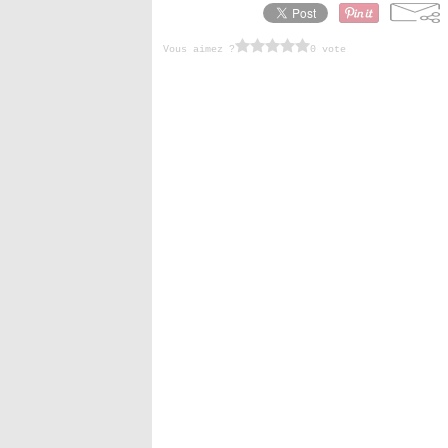
Vous aimez ?
0 vote