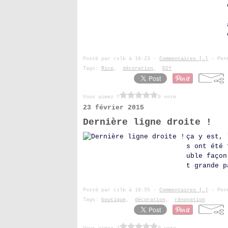
Posté par cslb à 18:23 -
Commentaires [
…
]
- Perm
Tags:
Rice
,
décoration
,
DIY
Vous aimez ?
0 vote
23 février 2015
Dernière ligne droite !
ça y est, 
s ont été 
uble façon
t grande p
Posté par cslb à 18:55 -
Commentaires [
…
]
- Perm
Tags:
boutique
,
décoration
,
rénovation