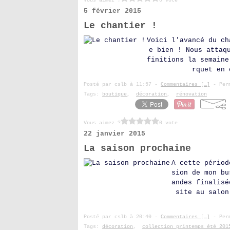
Vous aimez ?
0 vote
5 février 2015
Le chantier !
Voici l'avancé du ch
e bien ! Nous attaq
finitions la semaine
rquet en 
Posté par cslb à 11:57 -
Commentaires [
…
]
- Perm
Tags:
boutique
,
décoration
,
rénovation
Vous aimez ?
0 vote
22 janvier 2015
La saison prochaine
A cette périod
sion de mon bu
andes finalisé
site au salon
Posté par cslb à 20:40 -
Commentaires [
…
]
- Perm
Tags:
décoration
,
collection printemps été 201