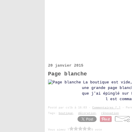
20 janvier 2015
Page blanche
La boutique est vide
une grande page blanc
que j'ai épinglé sur 
l est comma
Posté par cslb à 16:03 -
Commentaires [
…
]
- Perm
Tags:
boutique
,
décoration
,
rénovation
Vous aimez ?
0 vote