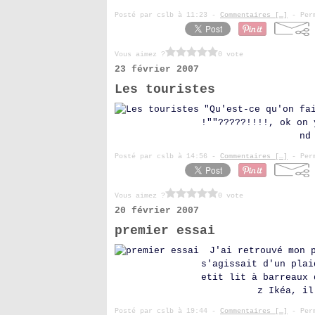
Posté par cslb à 11:23 -
Commentaires [
…
]
- Perm
Vous aimez ?
0 vote
23 février 2007
Les touristes
"Qu'est-ce qu'on fa
!""?????!!!!, ok on 
nd
Posté par cslb à 14:56 -
Commentaires [
…
]
- Perm
Vous aimez ?
0 vote
20 février 2007
premier essai
J'ai retrouvé mon 
s'agissait d'un plai
etit lit à barreaux 
z Ikéa, il
Posté par cslb à 19:44 -
Commentaires [
…
]
- Perm