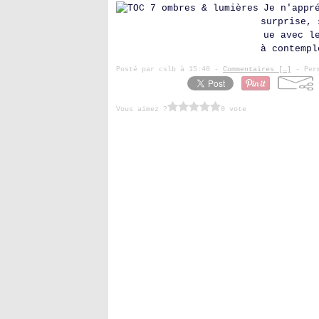
Je n'appr
surprise, 
ue avec l
à contempl
Posté par cslb à 15:40 -
Commentaires [
…
]
- Perm
Vous aimez ?
0 vote