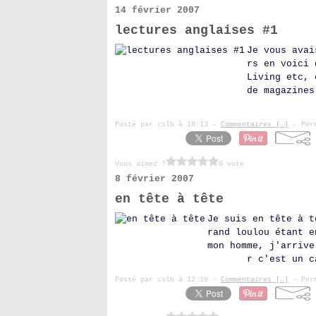
14 février 2007
lectures anglaises #1
Je vous avai
rs en voici 
Living etc, 
de magazines
Posté par cslb à 18:13 -
Commentaires [
…
]
- Perm
Vous aimez ?
0 vote
8 février 2007
en tête à tête
Je suis en tête à t
rand loulou étant e
mon homme, j'arrive
r c'est un c
Posté par cslb à 12:16 -
Commentaires [
…
]
- Perm