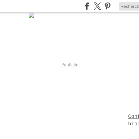
Publicité
T
Con
blo