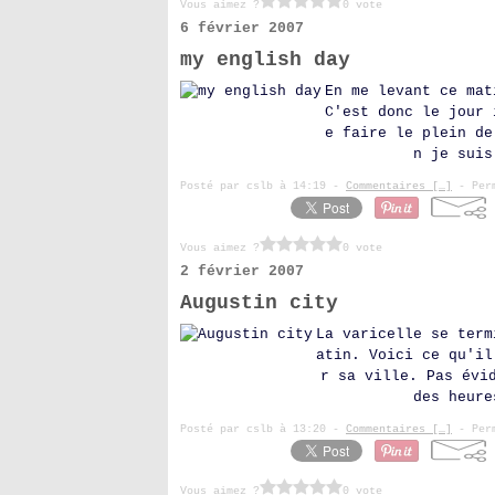
Vous aimez ?
0 vote
6 février 2007
my english day
En me levant ce mat
C'est donc le jour 
e faire le plein de
n je suis
Posté par cslb à 14:19 -
Commentaires [
…
]
- Perm
Vous aimez ?
0 vote
2 février 2007
Augustin city
La varicelle se term
atin. Voici ce qu'il
r sa ville. Pas évi
des heure
Posté par cslb à 13:20 -
Commentaires [
…
]
- Perm
Vous aimez ?
0 vote