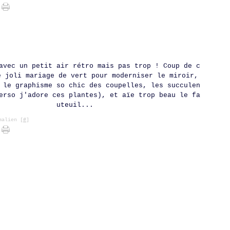
avec un petit air rétro mais pas trop ! Coup de c
e joli mariage de vert pour moderniser le miroir,
 le graphisme so chic des coupelles, les succulen
erso j'adore ces plantes), et aïe trop beau le fa
uteuil...
alien [
#
]