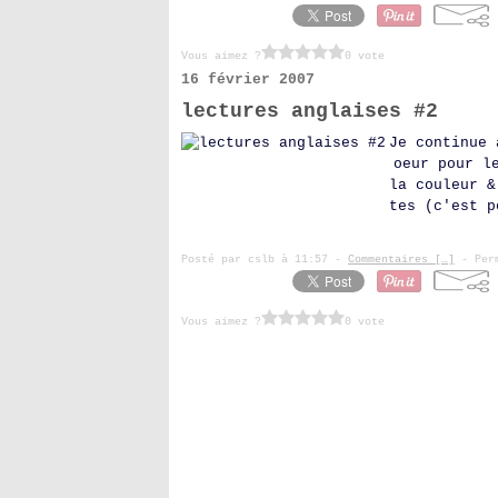
Vous aimez ?
0 vote
16 février 2007
lectures anglaises #2
Je continue 
oeur pour l
la couleur &
tes (c'est p
Posté par cslb à 11:57 -
Commentaires [
…
]
- Perm
Vous aimez ?
0 vote