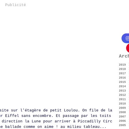
Publicité
Arc
2019
2018
Ju
2017
Fé
2016
Oc
2015
Ju
Dé
2014
Ma
No
Dé
2013
Av
Oc
No
Dé
2012
Ma
Se
Oc
No
Dé
2011
Fé
Ju
Se
Oc
No
Dé
2010
Ja
Ma
Ju
Se
Oc
No
Dé
2009
Ma
Ju
Ao
Se
Oc
No
Dé
site sur l'étagère de petit Loulou. On file de la
2008
Fé
Ma
Ju
Ao
Se
Oc
No
Dé
ur Eiffel sans encombre. Et passage par les toits
2007
Ja
Av
Ju
Ju
Ao
Se
Oc
No
Dé
 direction la Lune pour arriver à Piccadilly Circ
2006
Ma
Ma
Ju
Ju
Ao
Se
Oc
No
Dé
2005
Fé
Av
Ma
Ju
Ju
Ao
Se
Oc
No
Dé
ne ballade comme on aime ! au milieu tableau...