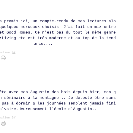
s promis ici, un compte-rendu de mes lectures alo
quelques morceaux choisis. J'ai fait un mix entre
et Good Homes. Ce n'est pas du tout le même genre
:Living etc est trés moderne et au top de la tend
ance,...
alien [
#
]
ête avec mon Augustin des bois depuis hier, mon g
n séminaire à la montagne... Je deteste être sans
 pas à dormir & les journées semblent jamais fini
alvaire.Heureusement l'école d'Augustin...
alien [
#
]