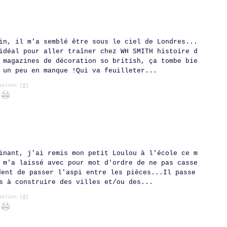
in, il m'a semblé être sous le ciel de Londres...
idéal pour aller traîner chez WH SMITH histoire d
 magazines de décoration so british, ça tombe bie
 un peu en manque !Qui va feuilleter...
alien [
#
]
inant, j'ai remis mon petit Loulou à l'école ce m
 m'a laissé avec pour mot d'ordre de ne pas casse
dent de passer l'aspi entre les pièces...Il passe
s à construire des villes et/ou des...
alien [
#
]