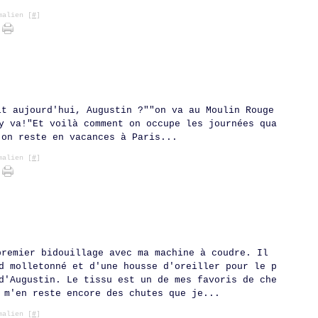
Ja
Ma
Av
Ma
Ju
Ju
Ao
Se
Oc
No
Dé
Fé
Ma
Av
Ma
Ju
Ju
Ao
Se
Oc
No
alien [
#
]
Ja
Fé
Ma
Av
Ma
Ju
Ju
Ao
Se
Oc
Ja
Fé
Ma
Av
Ma
Ju
Ju
Ao
Se
Ja
Fé
Ma
Av
Ma
Ju
Ju
Ao
Ja
Fé
Ma
Av
Ma
Ju
Ja
Fé
Ma
Av
Ma
Ja
Fé
Ma
Av
Ja
Fé
Ma
Ja
Fé
Ja
it aujourd'hui, Augustin ?""on va au Moulin Rouge
y va!"Et voilà comment on occupe les journées qua
 on reste en vacances à Paris...
alien [
#
]
premier bidouillage avec ma machine à coudre. Il
d molletonné et d'une housse d'oreiller pour le p
d'Augustin. Le tissu est un de mes favoris de che
 m'en reste encore des chutes que je...
alien [
#
]