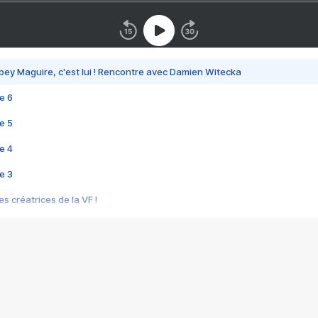
bey Maguire, c'est lui ! Rencontre avec Damien Witecka
e 6
e 5
e 4
e 3
s créatrices de la VF !
e 2
e 1
e Mektoub My Love arrive enfin ! Rencontre avec Shaïn Boumedine et Sal
i : après Toni en famille