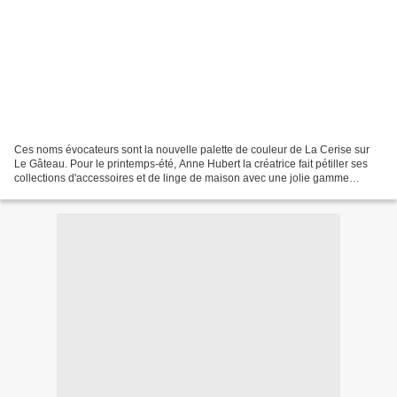
Ces noms évocateurs sont la nouvelle palette de couleur de La Cerise sur
Le Gâteau. Pour le printemps-été, Anne Hubert la créatrice fait pétiller ses
collections d'accessoires et de linge de maison avec une jolie gamme
acidulée comme nos parfums de glace...