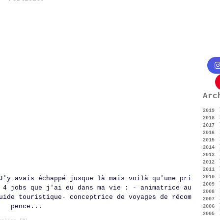
Arc
2019
2018
Ju
2017
Fé
2016
Oc
2015
Ju
Dé
2014
Ma
No
Dé
2013
Av
Oc
No
Dé
2012
Ma
Se
Oc
No
Dé
2011
Fé
Ju
Se
Oc
No
Dé
2010
Ja
Ma
Ju
Se
Oc
No
Dé
J'y avais échappé jusque là mais voilà qu'une pri
2009
Ma
Ju
Ao
Se
Oc
No
Dé
 4 jobs que j'ai eu dans ma vie : - animatrice au
2008
Fé
Ma
Ju
Ao
Se
Oc
No
Dé
uide touristique- conceptrice de voyages de récom
2007
Ja
Av
Ju
Ju
Ao
Se
Oc
No
Dé
pence...
2006
Ma
Ma
Ju
Ju
Ao
Se
Oc
No
Dé
2005
Fé
Av
Ma
Ju
Ju
Ao
Se
Oc
No
Dé