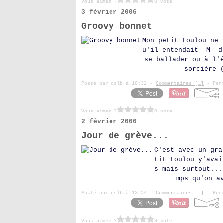
Vous aimez ?
0 vote
3 février 2006
Groovy bonnet
Mon petit Loulou ne 
u'il entendait -M- d
se ballader ou à l'
sorcière 
Posté par cslb à 10:32 -
Commentaires [
…
]
- Perm
Vous aimez ?
0 vote
2 février 2006
Jour de grève...
C'est avec un gra
tit Loulou y'avai
s mais surtout...
mps qu'on a
Posté par cslb à 13:54 -
Commentaires [
…
]
- Perm
Vous aimez ?
0 vote