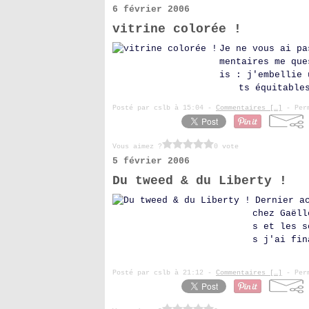
6 février 2006
vitrine colorée !
Je ne vous ai pa
mentaires me que
is : j'embellie 
ts équitable
Posté par cslb à 15:04 -
Commentaires [
…
]
- Perm
Vous aimez ?
0 vote
5 février 2006
Du tweed & du Liberty !
Dernier a
chez Gaëll
s et les s
s j'ai fin
Posté par cslb à 21:12 -
Commentaires [
…
]
- Perm