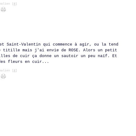
alien [
#
]
et Saint-Valentin qui commence à agir, ou la tend
e titille mais j'ai envie de ROSE. Alors un petit
illes de cuir ça donne un sautoir un peu naïf. Et
des fleurs en cuir...
alien [
#
]