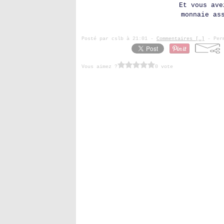
Et vous ave
monnaie as
Posté par cslb à 21:01 -
Commentaires [
…
]
- Perm
Vous aimez ?
0 vote