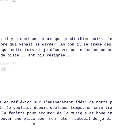
alien [
#
]
Ja
Ma
Av
Ma
Ju
Ju
Ao
Se
Oc
No
Dé
Fé
Ma
Av
Ma
Ju
Ju
Ao
Se
Oc
No
Ja
Fé
Ma
Av
Ma
Ju
Ju
Ao
Se
Oc
Ja
Fé
Ma
Av
Ma
Ju
Ju
Ao
Se
Ja
Fé
Ma
Av
Ma
Ju
Ju
Ao
Ja
Fé
Ma
Av
Ma
Ju
Ja
Fé
Ma
Av
Ma
Ja
Fé
Ma
Av
Ja
Fé
Ma
n il y a quelques jours que jeudi (hier soir) c'e
Ja
Fé
doré qui venait le garder. Ah bon il se trame des
Ja
 que cette fois-ci je découvre un indice ou un em
 de piste...Tant pis résignée...
alien [
#
]
s en réfléxion sur l'aménagement idéal de notre p
t. Je voulais, depuis quelques temps, un coin tra
 la fenêtre pour écouter de la musique et bouquin
rouver une place pour mon futur fauteuil de jardi
n....