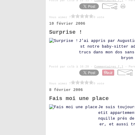
Posté par cslb à 22:11 -
Commentaires [
…
]
- Perm
Vous aimez ?
0 vote
10 février 2006
Surprise !
J'ai appris par Augusti
st notre baby-sitter a
trucs dans mon dos sans
bryon
Posté par cslb à 16:28 -
Commentaires [
…
]
- Perm
Vous aimez ?
0 vote
8 février 2006
Fais moi une place
Je suis toujour
etit appartemen
nquille prés de
er, et aussi t