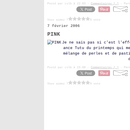
Posté par cslb à 22:03 -
Commentaires [
…
]
- Perm
Vous aimez ?
0 vote
7 février 2006
PINK
Je ne sais pas si c'est l'eff
ance Tutu du printemps qui m
mélange de perles et de past
Posté par cslb à 23:08 -
Commentaires [
…
]
- Perm
Vous aimez ?
0 vote