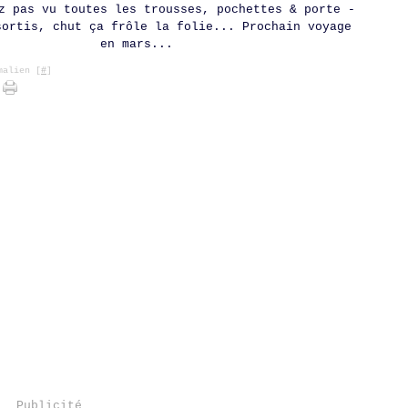
z pas vu toutes les trousses, pochettes & porte -
sortis, chut ça frôle la folie... Prochain voyage
en mars...
alien [
#
]
Publicité