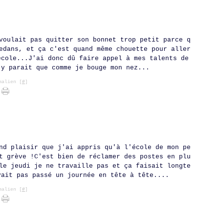
voulait pas quitter son bonnet trop petit parce q
edans, et ça c'est quand même chouette pour aller
école...J'ai donc dû faire appel à mes talents de
(y parait que comme je bouge mon nez...
alien [
#
]
nd plaisir que j'ai appris qu'à l'école de mon pe
t grève !C'est bien de réclamer des postes en plu
le jeudi je ne travaille pas et ça faisait longte
vait pas passé un journée en tête à tête....
alien [
#
]