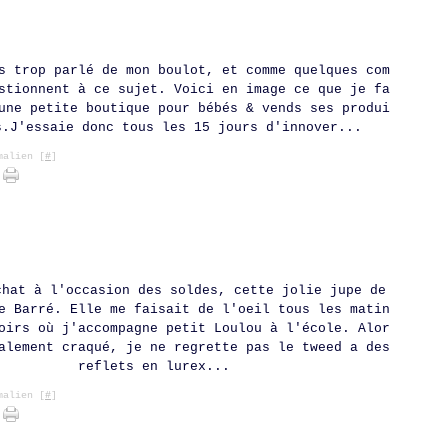
s trop parlé de mon boulot, et comme quelques com
stionnent à ce sujet. Voici en image ce que je fa
une petite boutique pour bébés & vends ses produi
s.J'essaie donc tous les 15 jours d'innover...
alien [
#
]
chat à l'occasion des soldes, cette jolie jupe de
e Barré. Elle me faisait de l'oeil tous les matin
oirs où j'accompagne petit Loulou à l'école. Alor
alement craqué, je ne regrette pas le tweed a des
reflets en lurex...
alien [
#
]