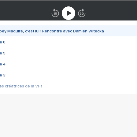
bey Maguire, c'est lui ! Rencontre avec Damien Witecka
e 6
e 5
e 4
e 3
s créatrices de la VF !
e 2
e 1
e Mektoub My Love arrive enfin ! Rencontre avec Shaïn Boumedine et Sal
i : après Toni en famille