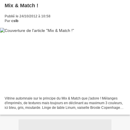
Mix & Match !
Publié le 24/10/2012 à 10:58
Par
cslb
Vitrine automnale sur le principe du Mix & Match que j'adore ! Mélanges
d'imprimés, de textures mais toujours en déclinant au maximum 3 couleurs,
ici bleu, gris, moutarde. Linge de table Linum, vaiselle Broste Copenhagen,
coussins Bungalow, AU Maison,...