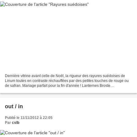
Dernière vitrine avant celle de Noël, la rigueur des rayures suédoises de
Linum toutes en contraste réchauffées par des petites touches de rouge ou
de safran. Mariage parfait pour la fin d'année ! Lanternes Broste
Copenhagen, nappe Silhouette, Linum,...
out / in
Publié le 11/11/2012 à 22:05
Par
cslb