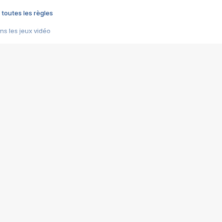
 toutes les règles
s les jeux vidéo
us choquant de Rockstar ? - Le scandale BULLY
e plus moche de Steam
du RÊVE tourne au CAUCHEMAR
pendant 8 heures
it… à tort
umiliés par un jeu vidéo
ire - Final Fantasy 8
ti un empire - Age of Empires
story DOFUS
tard, il crée l'un des pires jeux de tous les temps, MindsEye.