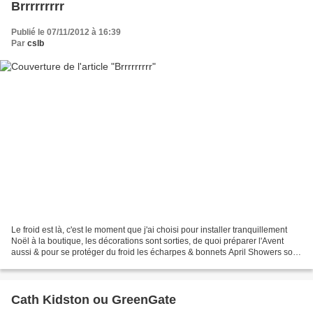
Brrrrrrrrr
Publié le 07/11/2012 à 16:39
Par
cslb
Le froid est là, c'est le moment que j'ai choisi pour installer tranquillement
Noël à la boutique, les décorations sont sorties, de quoi préparer l'Avent
aussi & pour se protéger du froid les écharpes & bonnets April Showers sont
aussi arrivés !
Cath Kidston ou GreenGate