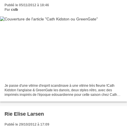
Publié le 05/11/2012 à 18:46
Par
cslb
Je passe d'une vitrine d'esprit scandinave à une vitrine très fleurie !Cath
Kidston l'anglaise & GreenGate les danois, deux styles rétro, avec des
imprimés inspirés de l'époque edouardienne pour cette saison chez Cath
Kidston & avec une touche 50's pour...
Rie Elise Larsen
Publié le 29/10/2012 à 17:09