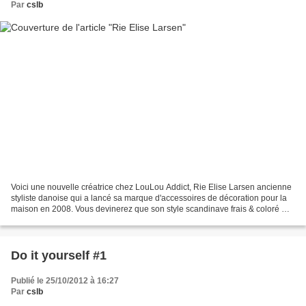
Par
cslb
Voici une nouvelle créatrice chez LouLou Addict, Rie Elise Larsen ancienne
styliste danoise qui a lancé sa marque d'accessoires de décoration pour la
maison en 2008. Vous devinerez que son style scandinave frais & coloré m'a
séduit ! Elle imagine elle-même...
Do it yourself #1
Publié le 25/10/2012 à 16:27
Par
cslb