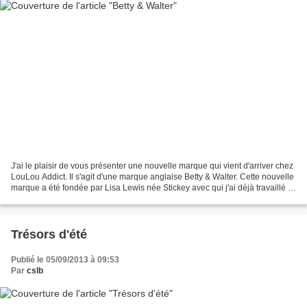
J'ai le plaisir de vous présenter une nouvelle marque qui vient d'arriver chez
LouLou Addict. Il s'agit d'une marque anglaise Betty & Walter. Cette nouvelle
marque a été fondée par Lisa Lewis née Stickey avec qui j'ai déjà travaillé il
y a quelques saisons.J'admire...
Trésors d'été
Publié le 05/09/2013 à 09:53
Par
cslb