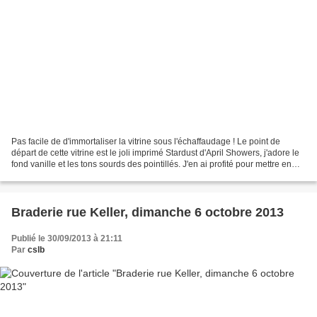
Pas facile de d'immortaliser la vitrine sous l'échaffaudage ! Le point de
départ de cette vitrine est le joli imprimé Stardust d'April Showers, j'adore le
fond vanille et les tons sourds des pointillés. J'en ai profité pour mettre en
scène le nouveau...
Braderie rue Keller, dimanche 6 octobre 2013
Publié le 30/09/2013 à 21:11
Par
cslb