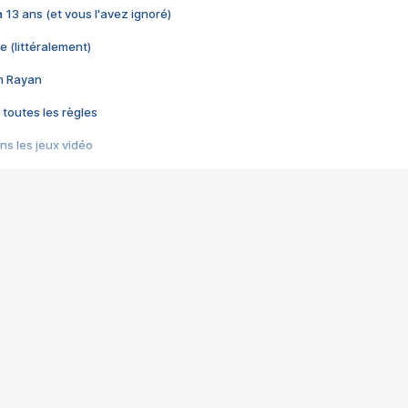
 a 13 ans (et vous l'avez ignoré)
e (littéralement)
im Rayan
 toutes les règles
s les jeux vidéo
us choquant de Rockstar ? - Le scandale BULLY
e plus moche de Steam
du RÊVE tourne au CAUCHEMAR
pendant 8 heures
it… à tort
umiliés par un jeu vidéo
ire - Final Fantasy 8
ti un empire - Age of Empires