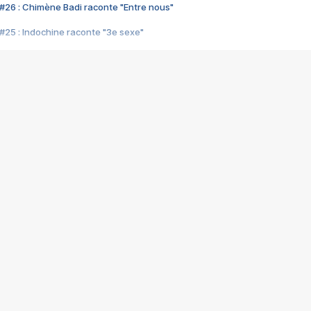
#26 : Chimène Badi raconte "Entre nous"
#25 : Indochine raconte "3e sexe"
#24 : Zaho raconte "C'est chelou"
#23 : Patrick Bruel raconte "Au café des délices"
#22 : Kyo raconte "Le chemin"
#21 : Nolwenn Leroy raconte "Cassé"
#20 : Patrick Hernandez raconte "Born to be alive"
#19 : Lorie raconte "Près de moi"
#18 : Michael Jones raconte "A nos actes manqués" (avec Jean-Jacque
#17 : Khaled raconte "Aïcha"
#16 : Corneille raconte "Parce qu'on vient de loin"
#15 : Indochine raconte "L'aventurier"
14 : Lorie raconte "Sur un air latino"