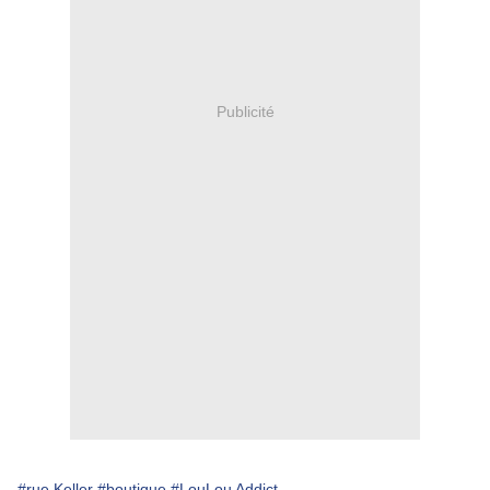
Publicité
#rue Keller
#boutique
#LouLou Addict