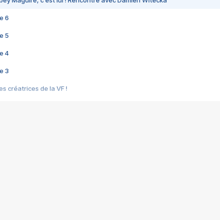
bey Maguire, c'est lui ! Rencontre avec Damien Witecka
e 6
e 5
e 4
e 3
s créatrices de la VF !
e 2
e 1
e Mektoub My Love arrive enfin ! Rencontre avec Shaïn Boumedine et Sal
i : après Toni en famille
elle réalise le bouleversant Dites lui que je l'aime
ais ! Rencontre autour de Vie privée de Rebecca Zlotowski
 de Marguerite, Grave... Rencontre avec Ella Rumpf