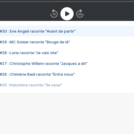
#30 : Eve Angeli raconte "Avant de partir"
#29 : MC Solaar raconte "Bouge de là"
28 : Lorie raconte "Je vais vite"
#27 : Christophe Willem raconte "Jacques a dit"
#26 : Chimène Badi raconte "Entre nous"
#25 : Indochine raconte "3e sexe"
#24 : Zaho raconte "C'est chelou"
#23 : Patrick Bruel raconte "Au café des délices"
#22 : Kyo raconte "Le chemin"
#21 : Nolwenn Leroy raconte "Cassé"