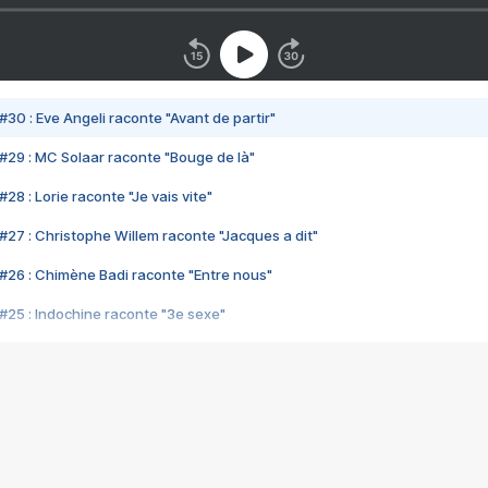
#30 : Eve Angeli raconte "Avant de partir"
#29 : MC Solaar raconte "Bouge de là"
28 : Lorie raconte "Je vais vite"
#27 : Christophe Willem raconte "Jacques a dit"
#26 : Chimène Badi raconte "Entre nous"
#25 : Indochine raconte "3e sexe"
#24 : Zaho raconte "C'est chelou"
#23 : Patrick Bruel raconte "Au café des délices"
#22 : Kyo raconte "Le chemin"
#21 : Nolwenn Leroy raconte "Cassé"