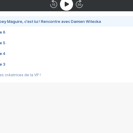
bey Maguire, c'est lui ! Rencontre avec Damien Witecka
e 6
e 5
e 4
e 3
s créatrices de la VF !
e 2
e 1
e Mektoub My Love arrive enfin ! Rencontre avec Shaïn Boumedine et Sal
i : après Toni en famille
elle réalise le bouleversant Dites lui que je l'aime