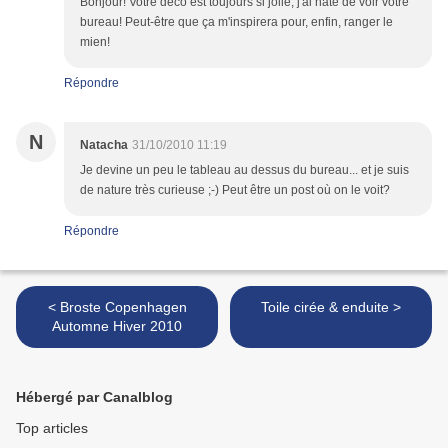
Bonjour! Votre déco est toujours si jolie, j'ai hâte de voir votre
bureau! Peut-être que ça m'inspirera pour, enfin, ranger le
mien!
Répondre
N
Natacha
31/10/2010 11:19
Je devine un peu le tableau au dessus du bureau... et je suis
de nature très curieuse ;-) Peut être un post où on le voit?
Répondre
< Broste Copenhagen
Toile cirée & enduite >
Automne Hiver 2010
Hébergé par Canalblog
Top articles