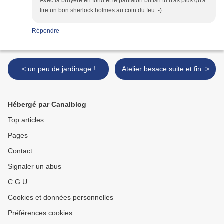
Avec la bruyère en fond et le pantalon british tu n'as plus qu'à
lire un bon sherlock holmes au coin du feu :-)
Répondre
< un peu de jardinage !
Atelier besace suite et fin. >
Hébergé par Canalblog
Top articles
Pages
Contact
Signaler un abus
C.G.U.
Cookies et données personnelles
Préférences cookies