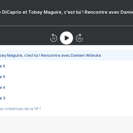
 DiCaprio et Tobey Maguire, c'est lui ! Rencontre avec Dam
bey Maguire, c'est lui ! Rencontre avec Damien Witecka
e 6
e 5
e 4
e 3
s créatrices de la VF !
e 2
e 1